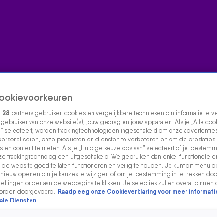
ookievoorkeuren
e
28
partners gebruiken cookies en vergelijkbare technieken om informatie te 
s gebruiker van onze website(s), jouw gedrag en jouw apparaten. Als je „Alle coo
” selecteert, worden trackingtechnologieën ingeschakeld om onze advertenties
personaliseren, onze producten en diensten te verbeteren en om de prestaties
s en content te meten. Als je „Huidige keuze opslaan” selecteert of je toestemmi
e trackingtechnologieën uitgeschakeld. We gebruiken dan enkel functionele e
de website goed te laten functioneren en veilig te houden. Je kunt dit menu o
ieuw openen om je keuzes te wijzigen of om je toestemming in te trekken door
ellingen onder aan de webpagina te klikken. Je selecties zullen overal binnen 
orden doorgevoerd.
Raadpleeg onze Cookieverklaring voor meer informati
ale Diensten.