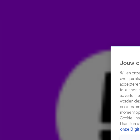
Home
Acties
Radio luisteren
538 dj's
Shows
Muziek
Evenementen
VOLG RADIO 538
Jouw c
Wij en onz
over jou al
Zoeken
accepteren
Home
Radio Luisteren
538 Gemist
Acties
Alle zenders
te kunnen 
advertentie
worden dez
cookies om 
moment opn
Cookie-inst
Diensten w
onze Digit