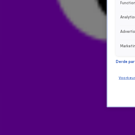
Function
Analytis
Adverti
Marketi
Derde parti
Voorkeu