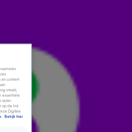
verzamelen
kies
 en content
 van
ng intrekt,
n essentiële
DONNIE EN MARCO SCHUITMAKER MET NIEUWE
p ieder
SINGLE HIER MAG ALLES
 op de link
onze Digitale
24 nov 2023, 17:22
e.
Bekijk hier
Donnie en Marco Schuitmaker met nieuwe single Hier
Mag Alles