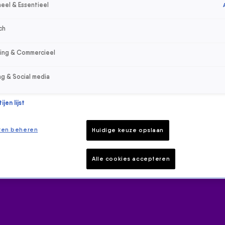
eel & Essentieel
ch
sing & Commercieel
ng & Social media
jen lijst
ren beheren
Huidige keuze opslaan
Alle cookies accepteren