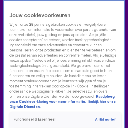
Jouw cookievoorkeuren
Wij en onze
28
partners gebruiken cookies en vergelijkbare
technieken om informatie te verzamelen over jou als gebruiker van
onze website(s), jouw gedrag en jouw apparaten. Als je „Alle
cookies accepteren” selecteert, worden trackingtechnologieën
Home
Acties
Radio luisteren
538 dj's
Shows
Muziek
Evenementen
ingeschakeld om onze advertenties en content te kunnen
VOLG RADIO 538
personaliseren, onze producten en diensten te verbeteren en om
de prestaties van advertenties en content te meten. Als je „Huidige
keuze opslaan” selecteert of je toestemming intrekt, worden deze
trackingtechnologieën uitgeschakeld. We gebruiken dan enkel
Zoeken
functionele en essentiële cookies om de website goed te laten
functioneren en veilig te houden. Je kunt dit menu op ieder
moment opnieuw openen om je keuzes te wijzigen of om je
toestemming in te trekken door op de link Cookie-instellingen
Home
Radio Luisteren
538 Gemist
Acties
Alle zenders
onder aan de webpagina te klikken. Je selecties zullen overal
binnen onze Digitale Diensten worden doorgevoerd.
Raadpleeg
DUNCAN LAURENCE EN ARMIN VAN BUUREN OVER HOE
onze Cookieverklaring voor meer informatie.
Bekijk hier onze
HUN SAMENWERKING...
Digitale Diensten.
6 nov 2020, 09:09
Functioneel & Essentieel
Altijd actief
Duncan Laurence en Armin van Buuren over hoe hun