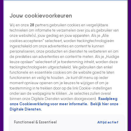
Jouw cookievoorkeuren
Wij en onze
28
partners gebruiken cookies en vergelijkbare
technieken om informatie te verzamelen over jou als gebruiker van
onze website(s), jouw gedrag en jouw apparaten. Als je „Alle
cookies accepteren” selecteert, worden trackingtechnologieën
Home
Acties
Radio luisteren
538 dj's
Shows
Muziek
Evenementen
ingeschakeld om onze advertenties en content te kunnen
VOLG RADIO 538
personaliseren, onze producten en diensten te verbeteren en om
de prestaties van advertenties en content te meten. Als je „Huidige
keuze opslaan” selecteert of je toestemming intrekt, worden deze
trackingtechnologieën uitgeschakeld. We gebruiken dan enkel
Zoeken
functionele en essentiële cookies om de website goed te laten
functioneren en veilig te houden. Je kunt dit menu op ieder
moment opnieuw openen om je keuzes te wijzigen of om je
toestemming in te trekken door op de link Cookie-instellingen
Home
Radio Luisteren
538 Gemist
Acties
Alle zenders
onder aan de webpagina te klikken. Je selecties zullen overal
binnen onze Digitale Diensten worden doorgevoerd.
Raadpleeg
EDWIN EVERS PRIMEURT Z'N EERSTE SOLO SINGLE OP
onze Cookieverklaring voor meer informatie.
Bekijk hier onze
RADIO 538!
Digitale Diensten.
17 aug 2021, 11:57
Functioneel & Essentieel
Altijd actief