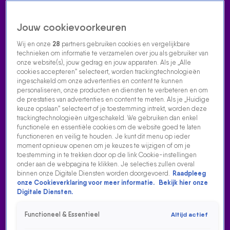
Jouw cookievoorkeuren
Wij en onze
28
partners gebruiken cookies en vergelijkbare
technieken om informatie te verzamelen over jou als gebruiker van
onze website(s), jouw gedrag en jouw apparaten. Als je „Alle
cookies accepteren” selecteert, worden trackingtechnologieën
Home
Acties
Radio luisteren
538 dj's
Shows
Muziek
Evenementen
ingeschakeld om onze advertenties en content te kunnen
VOLG RADIO 538
personaliseren, onze producten en diensten te verbeteren en om
de prestaties van advertenties en content te meten. Als je „Huidige
keuze opslaan” selecteert of je toestemming intrekt, worden deze
trackingtechnologieën uitgeschakeld. We gebruiken dan enkel
Zoeken
functionele en essentiële cookies om de website goed te laten
functioneren en veilig te houden. Je kunt dit menu op ieder
moment opnieuw openen om je keuzes te wijzigen of om je
toestemming in te trekken door op de link Cookie-instellingen
Home
Radio Luisteren
538 Gemist
Acties
Alle zenders
onder aan de webpagina te klikken. Je selecties zullen overal
binnen onze Digitale Diensten worden doorgevoerd.
Raadpleeg
EMOTIONEEL OPTREDEN VAN NIELS GEUSEBROEK
onze Cookieverklaring voor meer informatie.
Bekijk hier onze
VOOR JEROEN EN OVERLEDEN ZOONTJE KASPER
Digitale Diensten.
15 feb 2024, 12:21
Functioneel & Essentieel
Altijd actief
Sponsorloper Jeroen verloor zijn zoontje Kasper (4) twee