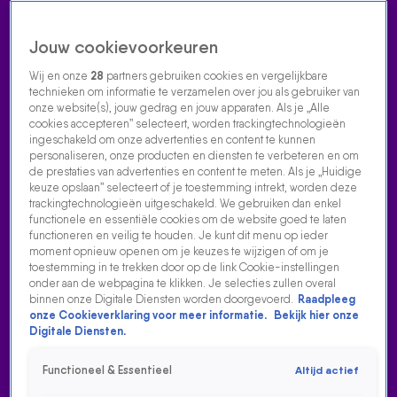
Jouw cookievoorkeuren
Wij en onze
28
partners gebruiken cookies en vergelijkbare
technieken om informatie te verzamelen over jou als gebruiker van
onze website(s), jouw gedrag en jouw apparaten. Als je „Alle
cookies accepteren” selecteert, worden trackingtechnologieën
Home
Acties
Radio luisteren
538 dj's
Shows
Muziek
Evenementen
ingeschakeld om onze advertenties en content te kunnen
VOLG RADIO 538
personaliseren, onze producten en diensten te verbeteren en om
de prestaties van advertenties en content te meten. Als je „Huidige
keuze opslaan” selecteert of je toestemming intrekt, worden deze
trackingtechnologieën uitgeschakeld. We gebruiken dan enkel
Zoeken
functionele en essentiële cookies om de website goed te laten
functioneren en veilig te houden. Je kunt dit menu op ieder
moment opnieuw openen om je keuzes te wijzigen of om je
toestemming in te trekken door op de link Cookie-instellingen
Home
Radio Luisteren
538 Gemist
Acties
Alle zenders
onder aan de webpagina te klikken. Je selecties zullen overal
binnen onze Digitale Diensten worden doorgevoerd.
Raadpleeg
FLEMMING DROPT ZIJN NIEUWSTE HIT:
onze Cookieverklaring voor meer informatie.
Bekijk hier onze
PARACETAMOLLEN!
Digitale Diensten.
15 dec 2022, 18:13
Functioneel & Essentieel
Altijd actief
FLEMMING dropt zijn nieuwste hit: Paracetamollen!