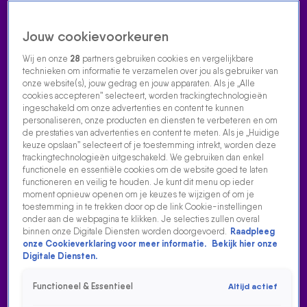
Jouw cookievoorkeuren
Wij en onze
28
partners gebruiken cookies en vergelijkbare
technieken om informatie te verzamelen over jou als gebruiker van
onze website(s), jouw gedrag en jouw apparaten. Als je „Alle
cookies accepteren” selecteert, worden trackingtechnologieën
Home
Acties
Radio luisteren
538 dj's
Shows
Muziek
Evenementen
ingeschakeld om onze advertenties en content te kunnen
VOLG RADIO 538
personaliseren, onze producten en diensten te verbeteren en om
de prestaties van advertenties en content te meten. Als je „Huidige
keuze opslaan” selecteert of je toestemming intrekt, worden deze
trackingtechnologieën uitgeschakeld. We gebruiken dan enkel
Zoeken
functionele en essentiële cookies om de website goed te laten
functioneren en veilig te houden. Je kunt dit menu op ieder
moment opnieuw openen om je keuzes te wijzigen of om je
toestemming in te trekken door op de link Cookie-instellingen
Home
Radio Luisteren
538 Gemist
Acties
Alle zenders
onder aan de webpagina te klikken. Je selecties zullen overal
binnen onze Digitale Diensten worden doorgevoerd.
Raadpleeg
FLEMMING HEEFT AF EN TOE EEN PITSTOP NODIG
onze Cookieverklaring voor meer informatie.
Bekijk hier onze
Digitale Diensten.
25 aug 2023, 17:54
FLEMMING was te gast bij Coen en Sander in de 538-studio
Functioneel & Essentieel
Altijd actief
in Zandvoort. Hij vertelt over de 'Max Verstappen-start' die