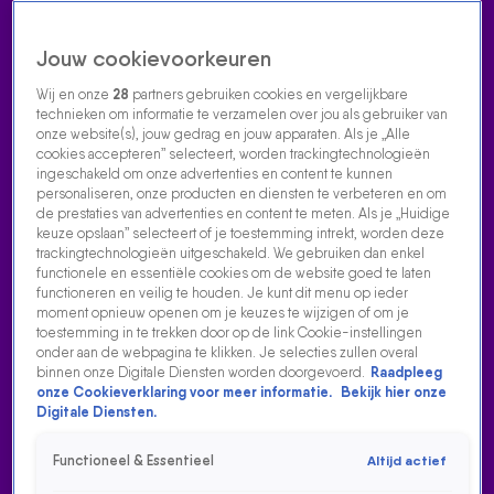
Jouw cookievoorkeuren
Wij en onze
28
partners gebruiken cookies en vergelijkbare
technieken om informatie te verzamelen over jou als gebruiker van
onze website(s), jouw gedrag en jouw apparaten. Als je „Alle
cookies accepteren” selecteert, worden trackingtechnologieën
Home
Acties
Radio luisteren
538 dj's
Shows
Muziek
Evenementen
ingeschakeld om onze advertenties en content te kunnen
VOLG RADIO 538
personaliseren, onze producten en diensten te verbeteren en om
de prestaties van advertenties en content te meten. Als je „Huidige
keuze opslaan” selecteert of je toestemming intrekt, worden deze
trackingtechnologieën uitgeschakeld. We gebruiken dan enkel
Zoeken
functionele en essentiële cookies om de website goed te laten
functioneren en veilig te houden. Je kunt dit menu op ieder
moment opnieuw openen om je keuzes te wijzigen of om je
toestemming in te trekken door op de link Cookie-instellingen
Home
Radio Luisteren
538 Gemist
Acties
Alle zenders
onder aan de webpagina te klikken. Je selecties zullen overal
binnen onze Digitale Diensten worden doorgevoerd.
Raadpleeg
GERS PARDOEL 'NEEMT ONS MEE' TERUG NAAR DE
onze Cookieverklaring voor meer informatie.
Bekijk hier onze
10'S!
Digitale Diensten.
17 aug 2021, 12:04
Functioneel & Essentieel
Altijd actief