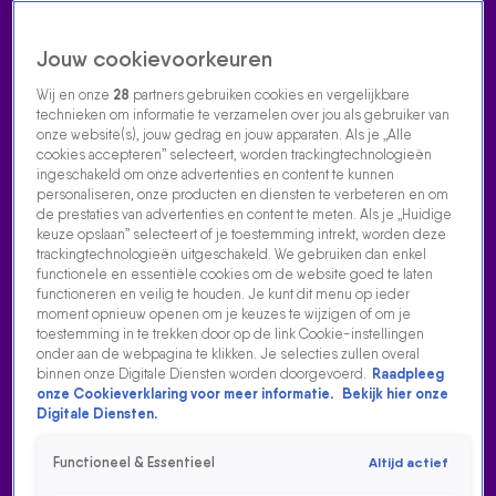
Jouw cookievoorkeuren
Wij en onze
28
partners gebruiken cookies en vergelijkbare
technieken om informatie te verzamelen over jou als gebruiker van
onze website(s), jouw gedrag en jouw apparaten. Als je „Alle
cookies accepteren” selecteert, worden trackingtechnologieën
Home
Acties
Radio luisteren
538 dj's
Shows
Muziek
Evenementen
ingeschakeld om onze advertenties en content te kunnen
VOLG RADIO 538
personaliseren, onze producten en diensten te verbeteren en om
de prestaties van advertenties en content te meten. Als je „Huidige
keuze opslaan” selecteert of je toestemming intrekt, worden deze
trackingtechnologieën uitgeschakeld. We gebruiken dan enkel
Zoeken
functionele en essentiële cookies om de website goed te laten
functioneren en veilig te houden. Je kunt dit menu op ieder
moment opnieuw openen om je keuzes te wijzigen of om je
toestemming in te trekken door op de link Cookie-instellingen
Home
Radio Luisteren
538 Gemist
Acties
Alle zenders
onder aan de webpagina te klikken. Je selecties zullen overal
binnen onze Digitale Diensten worden doorgevoerd.
Raadpleeg
HEBBEN ZE IN SITTARD ÉCHT DE KLEINSTE PIEMELS?
onze Cookieverklaring voor meer informatie.
Bekijk hier onze
Digitale Diensten.
17 aug 2021, 00:22
Functioneel & Essentieel
Altijd actief