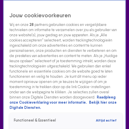
Jouw cookievoorkeuren
Wij en onze
28
partners gebruiken cookies en vergelijkbare
technieken om informatie te verzamelen over jou als gebruiker van
onze website(s), jouw gedrag en jouw apparaten. Als je „Alle
cookies accepteren” selecteert, worden trackingtechnologieën
Home
Acties
Radio luisteren
538 dj's
Shows
Muziek
Evenementen
ingeschakeld om onze advertenties en content te kunnen
VOLG RADIO 538
personaliseren, onze producten en diensten te verbeteren en om
de prestaties van advertenties en content te meten. Als je „Huidige
keuze opslaan” selecteert of je toestemming intrekt, worden deze
trackingtechnologieën uitgeschakeld. We gebruiken dan enkel
Zoeken
functionele en essentiële cookies om de website goed te laten
functioneren en veilig te houden. Je kunt dit menu op ieder
moment opnieuw openen om je keuzes te wijzigen of om je
toestemming in te trekken door op de link Cookie-instellingen
Home
Radio Luisteren
538 Gemist
Acties
Alle zenders
onder aan de webpagina te klikken. Je selecties zullen overal
binnen onze Digitale Diensten worden doorgevoerd.
Raadpleeg
JOHN NEWMAN IN HET 538 DJ HOTEL!
onze Cookieverklaring voor meer informatie.
Bekijk hier onze
Digitale Diensten.
19 okt 2023, 21:54
John Newman in het 538 DJ Hotel!
Functioneel & Essentieel
Altijd actief