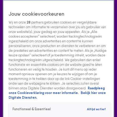
Jouw cookievoorkeuren
Wij en onze
28
partners gebruiken cookies en vergelijkbare
technieken om informatie te verzamelen over jou als gebruiker van
onze website(s), jouw gedrag en jouw apparaten. Als je „Alle
cookies accepteren” selecteert, worden trackingtechnologieën
Home
Acties
Radio luisteren
538 dj's
Shows
Muziek
Evenementen
ingeschakeld om onze advertenties en content te kunnen
VOLG RADIO 538
personaliseren, onze producten en diensten te verbeteren en om
de prestaties van advertenties en content te meten. Als je „Huidige
keuze opslaan” selecteert of je toestemming intrekt, worden deze
trackingtechnologieën uitgeschakeld. We gebruiken dan enkel
Zoeken
functionele en essentiële cookies om de website goed te laten
functioneren en veilig te houden. Je kunt dit menu op ieder
moment opnieuw openen om je keuzes te wijzigen of om je
toestemming in te trekken door op de link Cookie-instellingen
Home
Radio Luisteren
538 Gemist
Acties
Alle zenders
onder aan de webpagina te klikken. Je selecties zullen overal
binnen onze Digitale Diensten worden doorgevoerd.
Raadpleeg
KRIS KROSS AMSTERDAM BREEKT DAS COEN UND
onze Cookieverklaring voor meer informatie.
Bekijk hier onze
SANDER FEST AF!
Digitale Diensten.
17 aug 2021, 05:48
Functioneel & Essentieel
Altijd actief