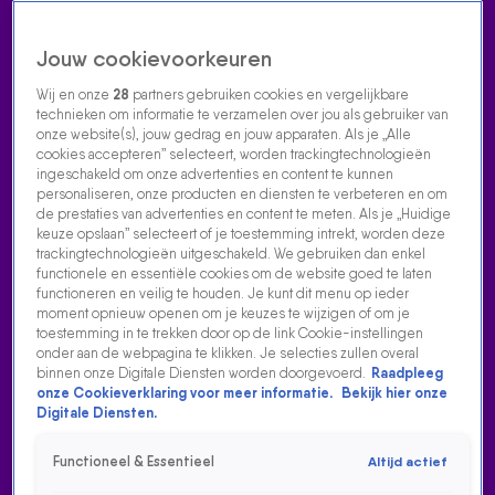
Jouw cookievoorkeuren
Wij en onze
28
partners gebruiken cookies en vergelijkbare
technieken om informatie te verzamelen over jou als gebruiker van
onze website(s), jouw gedrag en jouw apparaten. Als je „Alle
cookies accepteren” selecteert, worden trackingtechnologieën
Home
Acties
Radio luisteren
538 dj's
Shows
Muziek
Evenementen
ingeschakeld om onze advertenties en content te kunnen
VOLG RADIO 538
personaliseren, onze producten en diensten te verbeteren en om
de prestaties van advertenties en content te meten. Als je „Huidige
keuze opslaan” selecteert of je toestemming intrekt, worden deze
trackingtechnologieën uitgeschakeld. We gebruiken dan enkel
Zoeken
functionele en essentiële cookies om de website goed te laten
functioneren en veilig te houden. Je kunt dit menu op ieder
moment opnieuw openen om je keuzes te wijzigen of om je
toestemming in te trekken door op de link Cookie-instellingen
Home
Radio Luisteren
538 Gemist
Acties
Alle zenders
onder aan de webpagina te klikken. Je selecties zullen overal
binnen onze Digitale Diensten worden doorgevoerd.
Raadpleeg
LIEKE: 'IK HEB HET EERSTE ZAKELIJK VLOGBUREAU
onze Cookieverklaring voor meer informatie.
Bekijk hier onze
VAN NEDERLAND'
Digitale Diensten.
17 aug 2021, 05:35
Functioneel & Essentieel
Altijd actief