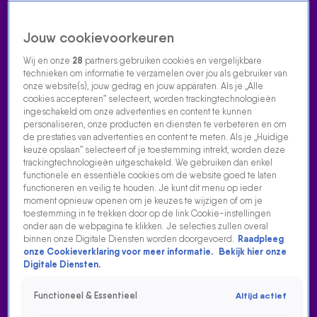
Jouw cookievoorkeuren
Wij en onze
28
partners gebruiken cookies en vergelijkbare
technieken om informatie te verzamelen over jou als gebruiker van
onze website(s), jouw gedrag en jouw apparaten. Als je „Alle
cookies accepteren” selecteert, worden trackingtechnologieën
Home
Acties
Radio luisteren
538 dj's
Shows
Muziek
Evenementen
ingeschakeld om onze advertenties en content te kunnen
VOLG RADIO 538
personaliseren, onze producten en diensten te verbeteren en om
de prestaties van advertenties en content te meten. Als je „Huidige
keuze opslaan” selecteert of je toestemming intrekt, worden deze
trackingtechnologieën uitgeschakeld. We gebruiken dan enkel
Zoeken
functionele en essentiële cookies om de website goed te laten
functioneren en veilig te houden. Je kunt dit menu op ieder
moment opnieuw openen om je keuzes te wijzigen of om je
toestemming in te trekken door op de link Cookie-instellingen
Home
Radio Luisteren
538 Gemist
Acties
Alle zenders
onder aan de webpagina te klikken. Je selecties zullen overal
binnen onze Digitale Diensten worden doorgevoerd.
Raadpleeg
LIEVE MARIANNE VIDEO
onze Cookieverklaring voor meer informatie.
Bekijk hier onze
Digitale Diensten.
16 aug 2021, 15:16
Functioneel & Essentieel
Altijd actief