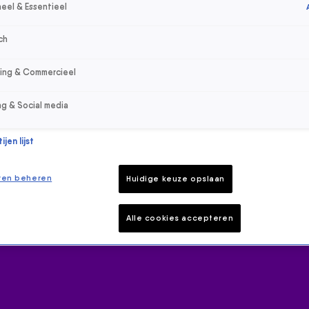
eel & Essentieel
ch
sing & Commercieel
ng & Social media
jen lijst
ren beheren
Huidige keuze opslaan
Alle cookies accepteren