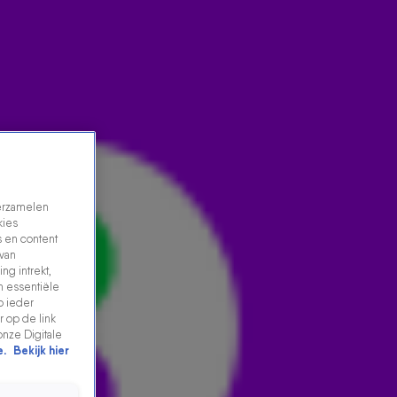
verzamelen
kies
 en content
 van
ng intrekt,
n essentiële
LINDA EN THOMAS BEDANKEN 538-LUISTERAARS: 'WE
p ieder
ZIJN ENORM GERA...
 op de link
onze Digitale
25 jan 2021, 18:41
e.
Bekijk hier
Linda en Thomas bedanken 538-luisteraars: 'We zijn
enorm geraakt!'