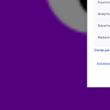
Function
Analytis
Adverti
Marketi
Derde parti
Voorkeu