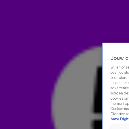
Home
Acties
Radio luisteren
538 dj's
Shows
Muziek
Evenementen
VOLG RADIO 538
Jouw c
Wij en onz
over jou al
Zoeken
accepteren
Home
Radio Luisteren
538 Gemist
Acties
Alle zenders
te kunnen 
advertentie
worden dez
cookies om 
moment opn
Cookie-inst
Diensten w
onze Digit