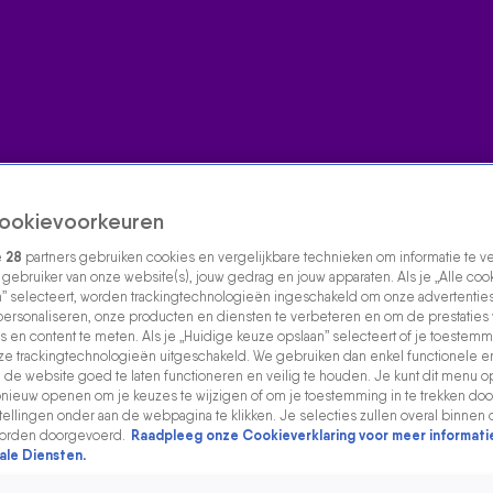
ookievoorkeuren
e
28
partners gebruiken cookies en vergelijkbare technieken om informatie te 
s gebruiker van onze website(s), jouw gedrag en jouw apparaten. Als je „Alle coo
” selecteert, worden trackingtechnologieën ingeschakeld om onze advertenties
personaliseren, onze producten en diensten te verbeteren en om de prestaties
s en content te meten. Als je „Huidige keuze opslaan” selecteert of je toestemmi
e trackingtechnologieën uitgeschakeld. We gebruiken dan enkel functionele e
de website goed te laten functioneren en veilig te houden. Je kunt dit menu o
ieuw openen om je keuzes te wijzigen of om je toestemming in te trekken door
ellingen onder aan de webpagina te klikken. Je selecties zullen overal binnen 
orden doorgevoerd.
Raadpleeg onze Cookieverklaring voor meer informati
ale Diensten.