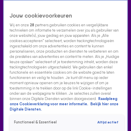
Jouw cookievoorkeuren
Wij en onze
28
partners gebruiken cookies en vergelijkbare
technieken om informatie te verzamelen over jou als gebruiker van
onze website(s), jouw gedrag en jouw apparaten. Als je „Alle
cookies accepteren” selecteert, worden trackingtechnologieën
Home
Acties
Radio luisteren
538 dj's
Shows
Muziek
Evenementen
ingeschakeld om onze advertenties en content te kunnen
VOLG RADIO 538
personaliseren, onze producten en diensten te verbeteren en om
de prestaties van advertenties en content te meten. Als je „Huidige
keuze opslaan” selecteert of je toestemming intrekt, worden deze
trackingtechnologieën uitgeschakeld. We gebruiken dan enkel
Zoeken
functionele en essentiële cookies om de website goed te laten
functioneren en veilig te houden. Je kunt dit menu op ieder
moment opnieuw openen om je keuzes te wijzigen of om je
toestemming in te trekken door op de link Cookie-instellingen
Home
Radio Luisteren
538 Gemist
Acties
Alle zenders
onder aan de webpagina te klikken. Je selecties zullen overal
binnen onze Digitale Diensten worden doorgevoerd.
Raadpleeg
LINDSEY WINT DE JACKPOT VAN € 47.000,-!
onze Cookieverklaring voor meer informatie.
Bekijk hier onze
Digitale Diensten.
17 aug 2021, 06:58
Functioneel & Essentieel
Altijd actief