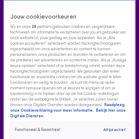
Jouw cookievoorkeuren
Wij en onze
28
partners gebruiken cookies en vergelijkbare
technieken om informatie te verzamelen over jou als gebruiker van
onze website(s), jouw gedrag en jouw apparaten. Als je „Alle
cookies accepteren” selecteert, worden trackingtechnologieën
Home
Acties
Radio luisteren
538 dj's
Shows
Muziek
Evenementen
ingeschakeld om onze advertenties en content te kunnen
VOLG RADIO 538
personaliseren, onze producten en diensten te verbeteren en om
de prestaties van advertenties en content te meten. Als je „Huidige
keuze opslaan” selecteert of je toestemming intrekt, worden deze
trackingtechnologieën uitgeschakeld. We gebruiken dan enkel
Zoeken
functionele en essentiële cookies om de website goed te laten
functioneren en veilig te houden. Je kunt dit menu op ieder
moment opnieuw openen om je keuzes te wijzigen of om je
toestemming in te trekken door op de link Cookie-instellingen
Home
Radio Luisteren
538 Gemist
Acties
Alle zenders
onder aan de webpagina te klikken. Je selecties zullen overal
binnen onze Digitale Diensten worden doorgevoerd.
Raadpleeg
LOL! BJØRGEN GAAT AAN DE HAAL MET 'COACHES'
onze Cookieverklaring voor meer informatie.
Bekijk hier onze
Digitale Diensten.
18 nov 2021, 13:50
LOL! Bjørgen gaat aan de haal met 'coaches'
Functioneel & Essentieel
Altijd actief