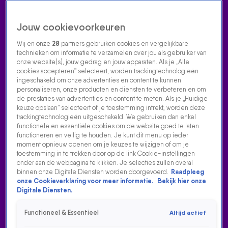
Jouw cookievoorkeuren
Wij en onze
28
partners gebruiken cookies en vergelijkbare
technieken om informatie te verzamelen over jou als gebruiker van
onze website(s), jouw gedrag en jouw apparaten. Als je „Alle
cookies accepteren” selecteert, worden trackingtechnologieën
Home
Acties
Radio luisteren
538 dj's
Shows
Muziek
Evenementen
ingeschakeld om onze advertenties en content te kunnen
VOLG RADIO 538
personaliseren, onze producten en diensten te verbeteren en om
de prestaties van advertenties en content te meten. Als je „Huidige
keuze opslaan” selecteert of je toestemming intrekt, worden deze
trackingtechnologieën uitgeschakeld. We gebruiken dan enkel
Zoeken
functionele en essentiële cookies om de website goed te laten
functioneren en veilig te houden. Je kunt dit menu op ieder
moment opnieuw openen om je keuzes te wijzigen of om je
toestemming in te trekken door op de link Cookie-instellingen
Home
Radio Luisteren
538 Gemist
Acties
Alle zenders
onder aan de webpagina te klikken. Je selecties zullen overal
binnen onze Digitale Diensten worden doorgevoerd.
Raadpleeg
LOL! ZO KLINKT DE GITAARVERSIE VAN HET BEROEMDE
onze Cookieverklaring voor meer informatie.
Bekijk hier onze
JACK VAN GELDER-COMMENTAAR
Digitale Diensten.
17 aug 2021, 08:41
Functioneel & Essentieel
Altijd actief