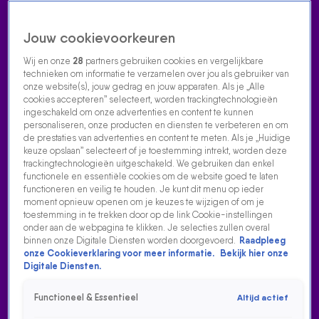
Jouw cookievoorkeuren
Wij en onze
28
partners gebruiken cookies en vergelijkbare
technieken om informatie te verzamelen over jou als gebruiker van
onze website(s), jouw gedrag en jouw apparaten. Als je „Alle
cookies accepteren” selecteert, worden trackingtechnologieën
Home
Acties
Radio luisteren
538 dj's
Shows
Muziek
Evenementen
ingeschakeld om onze advertenties en content te kunnen
VOLG RADIO 538
personaliseren, onze producten en diensten te verbeteren en om
de prestaties van advertenties en content te meten. Als je „Huidige
keuze opslaan” selecteert of je toestemming intrekt, worden deze
trackingtechnologieën uitgeschakeld. We gebruiken dan enkel
Zoeken
functionele en essentiële cookies om de website goed te laten
functioneren en veilig te houden. Je kunt dit menu op ieder
moment opnieuw openen om je keuzes te wijzigen of om je
toestemming in te trekken door op de link Cookie-instellingen
Home
Radio Luisteren
538 Gemist
Acties
Alle zenders
onder aan de webpagina te klikken. Je selecties zullen overal
binnen onze Digitale Diensten worden doorgevoerd.
Raadpleeg
LOOP NIET WEG
onze Cookieverklaring voor meer informatie.
Bekijk hier onze
Digitale Diensten.
17 aug 2021, 11:21
Functioneel & Essentieel
Altijd actief