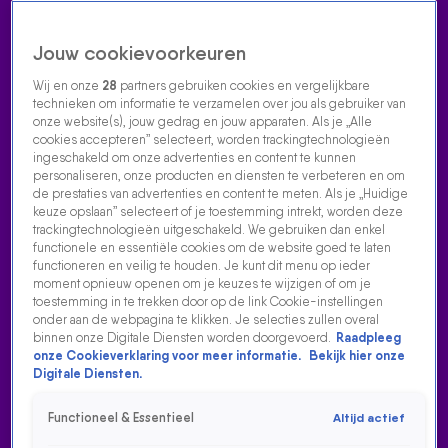
Jouw cookievoorkeuren
Wij en onze
28
partners gebruiken cookies en vergelijkbare
technieken om informatie te verzamelen over jou als gebruiker van
onze website(s), jouw gedrag en jouw apparaten. Als je „Alle
cookies accepteren” selecteert, worden trackingtechnologieën
Home
Acties
Radio luisteren
538 dj's
Shows
Muziek
Evenementen
ingeschakeld om onze advertenties en content te kunnen
VOLG RADIO 538
personaliseren, onze producten en diensten te verbeteren en om
de prestaties van advertenties en content te meten. Als je „Huidige
keuze opslaan” selecteert of je toestemming intrekt, worden deze
trackingtechnologieën uitgeschakeld. We gebruiken dan enkel
Zoeken
functionele en essentiële cookies om de website goed te laten
functioneren en veilig te houden. Je kunt dit menu op ieder
moment opnieuw openen om je keuzes te wijzigen of om je
toestemming in te trekken door op de link Cookie-instellingen
Home
Radio Luisteren
538 Gemist
Acties
Alle zenders
onder aan de webpagina te klikken. Je selecties zullen overal
binnen onze Digitale Diensten worden doorgevoerd.
Raadpleeg
LUCAS & STEVE OVER BIJZONDERE SAMENWERKING
onze Cookieverklaring voor meer informatie.
Bekijk hier onze
MET 90'S-HELDEN BL...
Digitale Diensten.
26 mrt 2021, 08:49
Functioneel & Essentieel
Altijd actief
Lucas & Steve over bijzondere samenwerking met 90's-