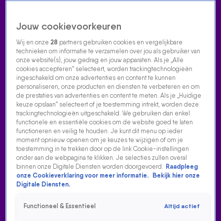
Jouw cookievoorkeuren
Wij en onze
28
partners gebruiken cookies en vergelijkbare
technieken om informatie te verzamelen over jou als gebruiker van
onze website(s), jouw gedrag en jouw apparaten. Als je „Alle
cookies accepteren” selecteert, worden trackingtechnologieën
Home
Acties
Radio luisteren
538 dj's
Shows
Muziek
Evenementen
ingeschakeld om onze advertenties en content te kunnen
VOLG RADIO 538
personaliseren, onze producten en diensten te verbeteren en om
de prestaties van advertenties en content te meten. Als je „Huidige
keuze opslaan” selecteert of je toestemming intrekt, worden deze
trackingtechnologieën uitgeschakeld. We gebruiken dan enkel
Zoeken
functionele en essentiële cookies om de website goed te laten
functioneren en veilig te houden. Je kunt dit menu op ieder
moment opnieuw openen om je keuzes te wijzigen of om je
toestemming in te trekken door op de link Cookie-instellingen
Home
Radio Luisteren
538 Gemist
Acties
Alle zenders
onder aan de webpagina te klikken. Je selecties zullen overal
binnen onze Digitale Diensten worden doorgevoerd.
Raadpleeg
LUCAS & STEVE OVER TOUR-IRRITATIES, HUN ADE-
onze Cookieverklaring voor meer informatie.
Bekijk hier onze
SHOW ÉN DE LIEFDE
Digitale Diensten.
18 okt 2023, 20:38
Functioneel & Essentieel
Altijd actief
Lucas & Steve over tour-irritaties, hun ADE-show én de