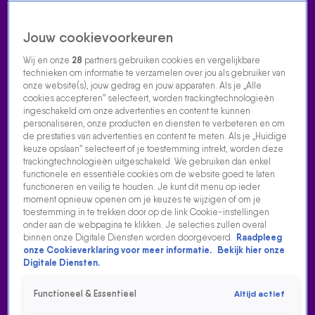
Jouw cookievoorkeuren
Wij en onze
28
partners gebruiken cookies en vergelijkbare
technieken om informatie te verzamelen over jou als gebruiker van
onze website(s), jouw gedrag en jouw apparaten. Als je „Alle
cookies accepteren” selecteert, worden trackingtechnologieën
Home
Acties
Radio luisteren
538 dj's
Shows
Muziek
Evenementen
ingeschakeld om onze advertenties en content te kunnen
VOLG RADIO 538
personaliseren, onze producten en diensten te verbeteren en om
de prestaties van advertenties en content te meten. Als je „Huidige
keuze opslaan” selecteert of je toestemming intrekt, worden deze
trackingtechnologieën uitgeschakeld. We gebruiken dan enkel
Zoeken
functionele en essentiële cookies om de website goed te laten
functioneren en veilig te houden. Je kunt dit menu op ieder
moment opnieuw openen om je keuzes te wijzigen of om je
toestemming in te trekken door op de link Cookie-instellingen
Home
Radio Luisteren
538 Gemist
Acties
Alle zenders
onder aan de webpagina te klikken. Je selecties zullen overal
binnen onze Digitale Diensten worden doorgevoerd.
Raadpleeg
MET DEZE WOORDEN MOETEN WE STOPPEN!
onze Cookieverklaring voor meer informatie.
Bekijk hier onze
Digitale Diensten.
18 nov 2022, 09:08
Met deze woorden moeten we stoppen!
Functioneel & Essentieel
Altijd actief