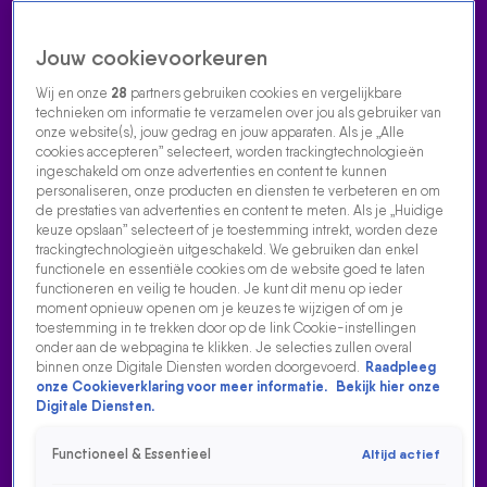
Jouw cookievoorkeuren
Wij en onze
28
partners gebruiken cookies en vergelijkbare
technieken om informatie te verzamelen over jou als gebruiker van
onze website(s), jouw gedrag en jouw apparaten. Als je „Alle
cookies accepteren” selecteert, worden trackingtechnologieën
Home
Acties
Radio luisteren
538 dj's
Shows
Muziek
Evenementen
ingeschakeld om onze advertenties en content te kunnen
VOLG RADIO 538
personaliseren, onze producten en diensten te verbeteren en om
de prestaties van advertenties en content te meten. Als je „Huidige
keuze opslaan” selecteert of je toestemming intrekt, worden deze
trackingtechnologieën uitgeschakeld. We gebruiken dan enkel
Zoeken
functionele en essentiële cookies om de website goed te laten
functioneren en veilig te houden. Je kunt dit menu op ieder
moment opnieuw openen om je keuzes te wijzigen of om je
toestemming in te trekken door op de link Cookie-instellingen
Home
Radio Luisteren
538 Gemist
Acties
Alle zenders
onder aan de webpagina te klikken. Je selecties zullen overal
binnen onze Digitale Diensten worden doorgevoerd.
Raadpleeg
METEJOOR & HANNAH MAE - WAT WIL JE VAN MIJ
onze Cookieverklaring voor meer informatie.
Bekijk hier onze
Digitale Diensten.
18 mrt 2023, 15:47
Metejoor & Hannah Mae - Wat Wil Je Van Mij
Functioneel & Essentieel
Altijd actief