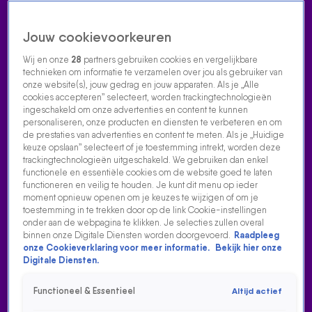
Jouw cookievoorkeuren
Wij en onze
28
partners gebruiken cookies en vergelijkbare
technieken om informatie te verzamelen over jou als gebruiker van
onze website(s), jouw gedrag en jouw apparaten. Als je „Alle
cookies accepteren” selecteert, worden trackingtechnologieën
Home
Acties
Radio luisteren
538 dj's
Shows
Muziek
Evenementen
ingeschakeld om onze advertenties en content te kunnen
VOLG RADIO 538
personaliseren, onze producten en diensten te verbeteren en om
de prestaties van advertenties en content te meten. Als je „Huidige
keuze opslaan” selecteert of je toestemming intrekt, worden deze
trackingtechnologieën uitgeschakeld. We gebruiken dan enkel
Zoeken
functionele en essentiële cookies om de website goed te laten
functioneren en veilig te houden. Je kunt dit menu op ieder
moment opnieuw openen om je keuzes te wijzigen of om je
toestemming in te trekken door op de link Cookie-instellingen
Home
Radio Luisteren
538 Gemist
Acties
Alle zenders
onder aan de webpagina te klikken. Je selecties zullen overal
binnen onze Digitale Diensten worden doorgevoerd.
Raadpleeg
ONLY THE POETS SPEELT JUMP VOOR HET EERST LIVE
onze Cookieverklaring voor meer informatie.
Bekijk hier onze
OP DE RADIO
Digitale Diensten.
19 juni 2023, 14:47
Functioneel & Essentieel
Altijd actief
Only The Poets brak pas geleden door met hun hit Jump. Ze