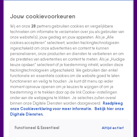
Jouw cookievoorkeuren
Wij en onze
28
partners gebruiken cookies en vergelijkbare
technieken om informatie te verzamelen over jou als gebruiker van
onze website(s), jouw gedrag en jouw apparaten. Als je „Alle
cookies accepteren” selecteert, worden trackingtechnologieën
Home
Acties
Radio luisteren
538 dj's
Shows
Muziek
Evenementen
ingeschakeld om onze advertenties en content te kunnen
VOLG RADIO 538
personaliseren, onze producten en diensten te verbeteren en om
de prestaties van advertenties en content te meten. Als je „Huidige
keuze opslaan” selecteert of je toestemming intrekt, worden deze
trackingtechnologieën uitgeschakeld. We gebruiken dan enkel
Zoeken
functionele en essentiële cookies om de website goed te laten
functioneren en veilig te houden. Je kunt dit menu op ieder
moment opnieuw openen om je keuzes te wijzigen of om je
toestemming in te trekken door op de link Cookie-instellingen
Home
Radio Luisteren
538 Gemist
Acties
Alle zenders
onder aan de webpagina te klikken. Je selecties zullen overal
binnen onze Digitale Diensten worden doorgevoerd.
Raadpleeg
RUZIE MET LAURA PONTICORVO
onze Cookieverklaring voor meer informatie.
Bekijk hier onze
Digitale Diensten.
16 aug 2021, 19:32
Functioneel & Essentieel
Altijd actief