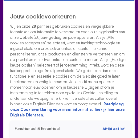
Jouw cookievoorkeuren
Wij en onze
28
partners gebruiken cookies en vergelijkbare
technieken om informatie te verzamelen over jou als gebruiker van
onze website(s), jouw gedrag en jouw apparaten. Als je „Alle
cookies accepteren” selecteert, worden trackingtechnologieën
Home
Acties
Radio luisteren
538 dj's
Shows
Muziek
Evenementen
ingeschakeld om onze advertenties en content te kunnen
VOLG RADIO 538
personaliseren, onze producten en diensten te verbeteren en om
de prestaties van advertenties en content te meten. Als je „Huidige
keuze opslaan” selecteert of je toestemming intrekt, worden deze
trackingtechnologieën uitgeschakeld. We gebruiken dan enkel
Zoeken
functionele en essentiële cookies om de website goed te laten
functioneren en veilig te houden. Je kunt dit menu op ieder
moment opnieuw openen om je keuzes te wijzigen of om je
toestemming in te trekken door op de link Cookie-instellingen
Home
Radio Luisteren
538 Gemist
Acties
Alle zenders
onder aan de webpagina te klikken. Je selecties zullen overal
binnen onze Digitale Diensten worden doorgevoerd.
Raadpleeg
SANDER WORDT COMMENTATOR BIJ HET EUROVISIE
onze Cookieverklaring voor meer informatie.
Bekijk hier onze
SONGFESTIVAL!
Digitale Diensten.
7 apr 2021, 19:22
Functioneel & Essentieel
Altijd actief
Sander wordt commentator bij het Eurovisie Songfestival!