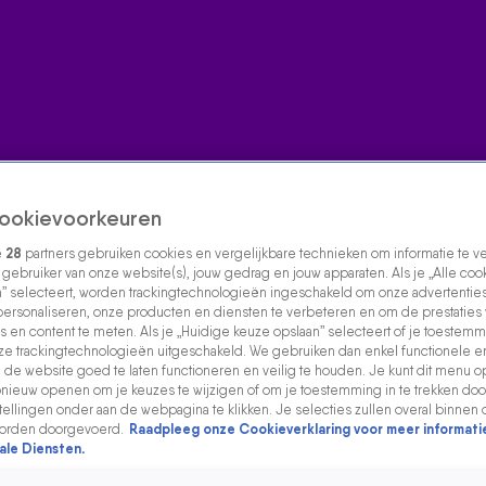
ookievoorkeuren
e
28
partners gebruiken cookies en vergelijkbare technieken om informatie te 
s gebruiker van onze website(s), jouw gedrag en jouw apparaten. Als je „Alle coo
” selecteert, worden trackingtechnologieën ingeschakeld om onze advertenties
personaliseren, onze producten en diensten te verbeteren en om de prestaties
s en content te meten. Als je „Huidige keuze opslaan” selecteert of je toestemmi
e trackingtechnologieën uitgeschakeld. We gebruiken dan enkel functionele e
de website goed te laten functioneren en veilig te houden. Je kunt dit menu o
ieuw openen om je keuzes te wijzigen of om je toestemming in te trekken door
ellingen onder aan de webpagina te klikken. Je selecties zullen overal binnen 
orden doorgevoerd.
Raadpleeg onze Cookieverklaring voor meer informati
ale Diensten.