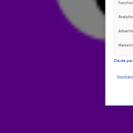
Function
Analytis
Adverti
Marketi
Derde parti
Voorkeu