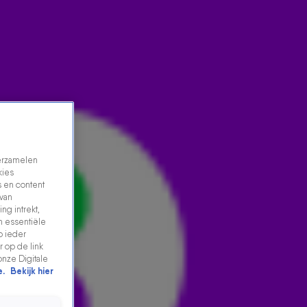
verzamelen
kies
 en content
 van
ng intrekt,
n essentiële
VET! ANCORA SPEELT LIVE OP 538 DE NEDERLANDSE
p ieder
VERSIE VAN WELL...
 op de link
onze Digitale
31 mrt 2021, 18:41
e.
Bekijk hier
Vet! Ancora speelt live op 538 de Nederlandse versie
van Wellerman