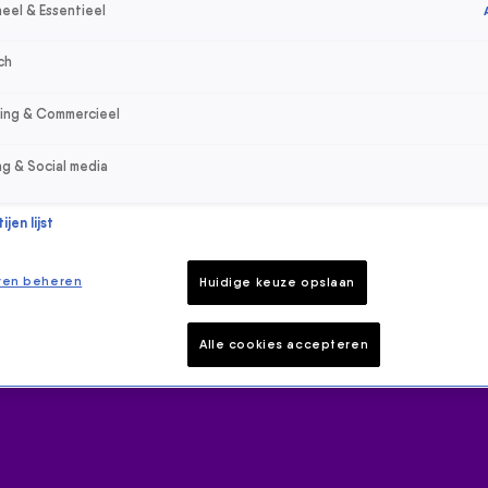
eel & Essentieel
ch
sing & Commercieel
ng & Social media
jen lijst
ren beheren
Huidige keuze opslaan
Alle cookies accepteren