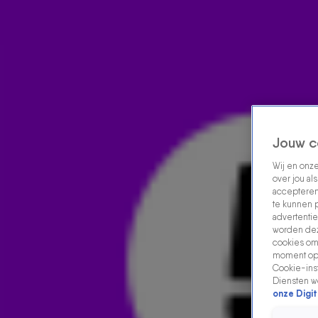
Home
Acties
Radio luisteren
538 dj's
Shows
Muziek
Evenementen
VOLG RADIO 538
Jouw c
Wij en onz
over jou al
Zoeken
accepteren
Home
Radio Luisteren
538 Gemist
Acties
Alle zenders
te kunnen 
advertentie
worden dez
cookies om 
moment opn
Cookie-inst
Diensten w
onze Digit