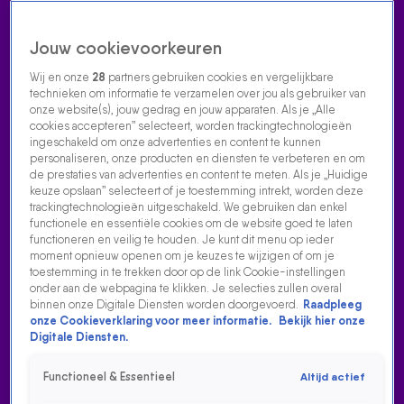
Jouw cookievoorkeuren
Wij en onze
28
partners gebruiken cookies en vergelijkbare
technieken om informatie te verzamelen over jou als gebruiker van
onze website(s), jouw gedrag en jouw apparaten. Als je „Alle
cookies accepteren” selecteert, worden trackingtechnologieën
Home
Acties
Radio luisteren
538 dj's
Shows
Muziek
Evenementen
ingeschakeld om onze advertenties en content te kunnen
VOLG RADIO 538
personaliseren, onze producten en diensten te verbeteren en om
de prestaties van advertenties en content te meten. Als je „Huidige
keuze opslaan” selecteert of je toestemming intrekt, worden deze
trackingtechnologieën uitgeschakeld. We gebruiken dan enkel
Zoeken
functionele en essentiële cookies om de website goed te laten
functioneren en veilig te houden. Je kunt dit menu op ieder
moment opnieuw openen om je keuzes te wijzigen of om je
toestemming in te trekken door op de link Cookie-instellingen
Home
Radio Luisteren
538 Gemist
Acties
Alle zenders
onder aan de webpagina te klikken. Je selecties zullen overal
binnen onze Digitale Diensten worden doorgevoerd.
Raadpleeg
WIE VAN DE 3 MET KRAANTJE, ROLF EN THOMAS
onze Cookieverklaring voor meer informatie.
Bekijk hier onze
Digitale Diensten.
6 mei 2022, 19:24
Wie van de 3 met Kraantje, Rolf en Thomas
Functioneel & Essentieel
Altijd actief