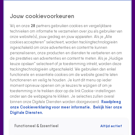
Jouw cookievoorkeuren
Wij en onze
28
partners gebruiken cookies en vergelijkbare
technieken om informatie te verzamelen over jou als gebruiker van
onze website(s), jouw gedrag en jouw apparaten. Als je „Alle
cookies accepteren” selecteert, worden trackingtechnologieën
Home
Acties
Radio luisteren
538 dj's
Shows
Muziek
Evenementen
ingeschakeld om onze advertenties en content te kunnen
VOLG RADIO 538
personaliseren, onze producten en diensten te verbeteren en om
de prestaties van advertenties en content te meten. Als je „Huidige
keuze opslaan” selecteert of je toestemming intrekt, worden deze
trackingtechnologieën uitgeschakeld. We gebruiken dan enkel
Zoeken
functionele en essentiële cookies om de website goed te laten
functioneren en veilig te houden. Je kunt dit menu op ieder
moment opnieuw openen om je keuzes te wijzigen of om je
toestemming in te trekken door op de link Cookie-instellingen
Home
Radio Luisteren
538 Gemist
Acties
Alle zenders
onder aan de webpagina te klikken. Je selecties zullen overal
binnen onze Digitale Diensten worden doorgevoerd.
Raadpleeg
WILLY WILLIAM OP 538 KONINGSDAG!
onze Cookieverklaring voor meer informatie.
Bekijk hier onze
Digitale Diensten.
1 mei 2023, 16:13
Willy William op 538 Koningsdag!
Functioneel & Essentieel
Altijd actief