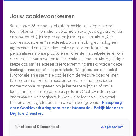
Jouw cookievoorkeuren
Wij en onze
28
partners gebruiken cookies en vergelijkbare
technieken om informatie te verzamelen over jou als gebruiker van
onze website(s), jouw gedrag en jouw apparaten. Als je „Alle
cookies accepteren” selecteert, worden trackingtechnologieën
Home
Acties
Radio luisteren
538 dj's
Shows
Muziek
Evenementen
ingeschakeld om onze advertenties en content te kunnen
VOLG RADIO 538
personaliseren, onze producten en diensten te verbeteren en om
de prestaties van advertenties en content te meten. Als je „Huidige
keuze opslaan” selecteert of je toestemming intrekt, worden deze
trackingtechnologieën uitgeschakeld. We gebruiken dan enkel
Zoeken
functionele en essentiële cookies om de website goed te laten
functioneren en veilig te houden. Je kunt dit menu op ieder
moment opnieuw openen om je keuzes te wijzigen of om je
toestemming in te trekken door op de link Cookie-instellingen
Home
Radio Luisteren
538 Gemist
Acties
Alle zenders
onder aan de webpagina te klikken. Je selecties zullen overal
binnen onze Digitale Diensten worden doorgevoerd.
Raadpleeg
WOPKE EN LISELOT HOEKSTRA OVER HUN ERVARINGEN
onze Cookieverklaring voor meer informatie.
Bekijk hier onze
MET HET MÁXIMA
Digitale Diensten.
22 dec 2022, 13:23
Functioneel & Essentieel
Altijd actief
Wopke en Liselot Hoekstra over hun ervaringen met het