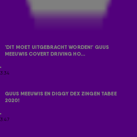
stroomde namelijk vol nadat de Brabantse zanger dit
nummer voor het eerst in zijn leven live op de radio zong. 'Dit
moet uitgebracht worden!'
Speciaal voor
Missie 538
zong Guus in ruil voor donaties van
538-luisteraars aan de voedselbank het nummer van Chris
Rea. Check het optreden hieronder en vergeet niet te
'DIT MOET UITGEBRACHT WORDEN!' GUUS 
genieten.
MEEUWIS COVERT DRIVING HO...
TABEE
3:34
En dat is ook nog eens niet het enige: samen met Diggy Dex
zong Guus Meeuwis de 2020-editie van hun jaarlijks
terugkerend evenement: Tabee. Check het in de video
GUUS MEEUWIS EN DIGGY DEX ZINGEN TABEE 
hieronder.
2020!
DIT WAS MISSIE 538
3:47
Van 19 t/m 23 december streden we met Missie 538