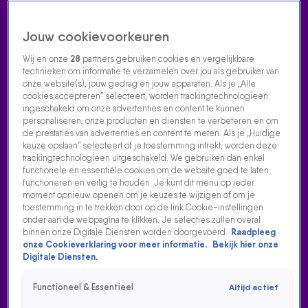
Jouw cookievoorkeuren
Wij en onze
28
partners gebruiken cookies en vergelijkbare
technieken om informatie te verzamelen over jou als gebruiker van
onze website(s), jouw gedrag en jouw apparaten. Als je „Alle
cookies accepteren” selecteert, worden trackingtechnologieën
Home
Acties
Radio luisteren
538 dj's
Shows
Muziek
Evenementen
ingeschakeld om onze advertenties en content te kunnen
VOLG RADIO 538
personaliseren, onze producten en diensten te verbeteren en om
de prestaties van advertenties en content te meten. Als je „Huidige
keuze opslaan” selecteert of je toestemming intrekt, worden deze
trackingtechnologieën uitgeschakeld. We gebruiken dan enkel
Zoeken
functionele en essentiële cookies om de website goed te laten
functioneren en veilig te houden. Je kunt dit menu op ieder
moment opnieuw openen om je keuzes te wijzigen of om je
toestemming in te trekken door op de link Cookie-instellingen
Home
Radio Luisteren
538 Gemist
Acties
Alle zenders
onder aan de webpagina te klikken. Je selecties zullen overal
binnen onze Digitale Diensten worden doorgevoerd.
Raadpleeg
onze Cookieverklaring voor meer informatie.
Bekijk hier onze
Digitale Diensten.
Functioneel & Essentieel
Altijd actief