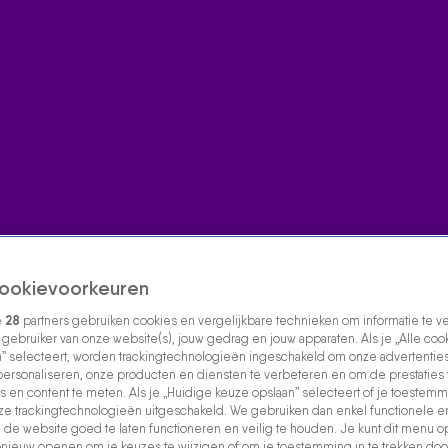
ookievoorkeuren
e
28
partners gebruiken cookies en vergelijkbare technieken om informatie te 
s gebruiker van onze website(s), jouw gedrag en jouw apparaten. Als je „Alle coo
” selecteert, worden trackingtechnologieën ingeschakeld om onze advertenties
personaliseren, onze producten en diensten te verbeteren en om de prestaties
s en content te meten. Als je „Huidige keuze opslaan” selecteert of je toestemmi
e trackingtechnologieën uitgeschakeld. We gebruiken dan enkel functionele e
de website goed te laten functioneren en veilig te houden. Je kunt dit menu o
ieuw openen om je keuzes te wijzigen of om je toestemming in te trekken door