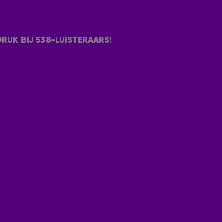
 Samen horen, die hij speciaal voor zijn dochter Nori
DRUK BIJ 538-LUISTERAARS!