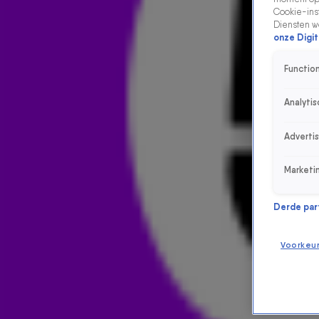
Cookie-inst
Diensten w
onze Digit
Function
Analytis
Adverti
Marketi
Derde parti
Voorkeu