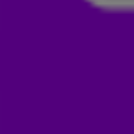
'IK ZIT GEWOON TE JANKEN' RO
OPTREDENS
2 sep 2021, 11:17
Je hebt het waarschijnlijk niet gemist, maar we zeggen het a
nieuwe plaat uitgebracht! Na een spetterende lancering in de
tour langs de media, waaronder
De 538 Ochtendshow met Fr