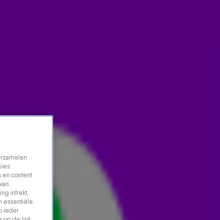
verzamelen
kies
 en content
 van
ng intrekt,
n essentiële
p ieder
 op de link