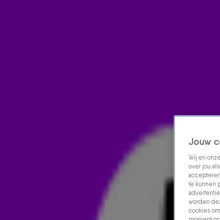
Home
Acties
Radio luisteren
538 dj's
Shows
Muziek
Evenementen
VOLG RADIO 538
Zoeken
Home
Radio Luisteren
538 Gemist
Acties
Alle zenders
Jouw c
Wij en onz
over jou al
accepteren
te kunnen 
advertentie
worden dez
cookies om 
moment opn