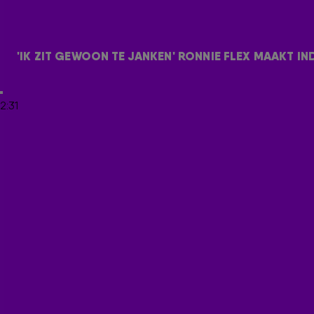
Hij liet daar voor het eerst op de radio live zijn nummer Altijd
schreef. De track kwam goed aan bij de 538-luisteraars.
Check het optreden in de video hieronder!
'IK ZIT GEWOON TE JANKEN' RONNIE FLEX MAAKT IN
2:31
ONTVANG ONZE NIEUWSBRIEF