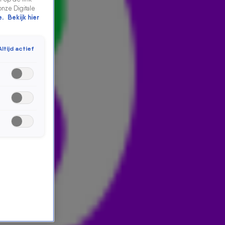
onze Digitale
e.
Bekijk hier
Altijd actief