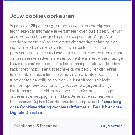
Jouw cookievoorkeuren
Wij en onze
28
partners gebruiken cookies en vergelijkbare
technieken om informatie te verzamelen over jou als gebruiker van
onze website(s), jouw gedrag en jouw apparaten. Als je „Alle
cookies accepteren” selecteert, worden trackingtechnologieën
Home
Acties
Radio luisteren
538 dj's
Shows
Muziek
Evenementen
ingeschakeld om onze advertenties en content te kunnen
VOLG RADIO 538
personaliseren, onze producten en diensten te verbeteren en om
de prestaties van advertenties en content te meten. Als je „Huidige
keuze opslaan” selecteert of je toestemming intrekt, worden deze
trackingtechnologieën uitgeschakeld. We gebruiken dan enkel
Zoeken
functionele en essentiële cookies om de website goed te laten
functioneren en veilig te houden. Je kunt dit menu op ieder
moment opnieuw openen om je keuzes te wijzigen of om je
toestemming in te trekken door op de link Cookie-instellingen
Home
Radio Luisteren
538 Gemist
Acties
Alle zenders
onder aan de webpagina te klikken. Je selecties zullen overal
binnen onze Digitale Diensten worden doorgevoerd.
Raadpleeg
onze Cookieverklaring voor meer informatie.
Bekijk hier onze
Digitale Diensten.
Functioneel & Essentieel
Altijd actief