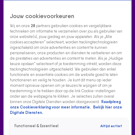
Jouw cookievoorkeuren
Wij en onze
28
partners gebruiken cookies en vergelijkbare
technieken om informatie te verzamelen over jou als gebruiker van
onze website(s), jouw gedrag en jouw apparaten. Als je „Alle
cookies accepteren” selecteert, worden trackingtechnologieën
Home
Acties
Radio luisteren
538 dj's
Shows
Muziek
Evenementen
ingeschakeld om onze advertenties en content te kunnen
VOLG RADIO 538
personaliseren, onze producten en diensten te verbeteren en om
de prestaties van advertenties en content te meten. Als je „Huidige
keuze opslaan” selecteert of je toestemming intrekt, worden deze
trackingtechnologieën uitgeschakeld. We gebruiken dan enkel
Zoeken
functionele en essentiële cookies om de website goed te laten
functioneren en veilig te houden. Je kunt dit menu op ieder
moment opnieuw openen om je keuzes te wijzigen of om je
toestemming in te trekken door op de link Cookie-instellingen
Home
Radio Luisteren
538 Gemist
Acties
Alle zenders
onder aan de webpagina te klikken. Je selecties zullen overal
binnen onze Digitale Diensten worden doorgevoerd.
Raadpleeg
onze Cookieverklaring voor meer informatie.
Bekijk hier onze
Digitale Diensten.
Functioneel & Essentieel
Altijd actief