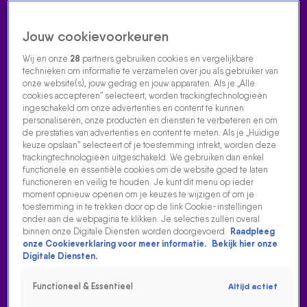
Jouw cookievoorkeuren
Wij en onze
28
partners gebruiken cookies en vergelijkbare
technieken om informatie te verzamelen over jou als gebruiker van
onze website(s), jouw gedrag en jouw apparaten. Als je „Alle
cookies accepteren” selecteert, worden trackingtechnologieën
Home
Acties
Radio luisteren
538 dj's
Shows
Muziek
Evenementen
ingeschakeld om onze advertenties en content te kunnen
VOLG RADIO 538
personaliseren, onze producten en diensten te verbeteren en om
de prestaties van advertenties en content te meten. Als je „Huidige
keuze opslaan” selecteert of je toestemming intrekt, worden deze
trackingtechnologieën uitgeschakeld. We gebruiken dan enkel
Zoeken
functionele en essentiële cookies om de website goed te laten
functioneren en veilig te houden. Je kunt dit menu op ieder
moment opnieuw openen om je keuzes te wijzigen of om je
toestemming in te trekken door op de link Cookie-instellingen
Home
Radio Luisteren
538 Gemist
Acties
Alle zenders
onder aan de webpagina te klikken. Je selecties zullen overal
binnen onze Digitale Diensten worden doorgevoerd.
Raadpleeg
onze Cookieverklaring voor meer informatie.
Bekijk hier onze
Digitale Diensten.
Functioneel & Essentieel
Altijd actief