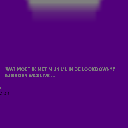
Teeuwen en Bjørgen. Het nummer werd vorige week
opgemerkt door 538-dj's Frank Dane, Coen Swijnenberg en
Sander Lantinga en daarom is het meer dan een eer om
Bjørgen met zijn band Daredevils in
De 538 Ochtendshow
te
hebben!
Helaas niet met cabaretier Hans Teeuwen in de 538-studio,
maar gelukkig weet Bjørgen ons te verzekeren dat de
legendarische komiek achter het nummer staat. 'Hij vond het
de meest gelukte versie van zijn sketch', aldus Bjørgen.
Check de live versie van Lul In Lockdown in de video
'WAT MOET IK MET MIJN L*L IN DE LOCKDOWN?!' 
hieronder!
BJØRGEN WAS LIVE ...
LEES OOK
3:08
NIET NORMAAL! 🔥 DI-RECT BLAAST 538-
STUDIO OMVER MET NIEUWE SINGLE
DAVINA MICHELLE GAAT VIRAL MET COVER VAN
DRIVERS LICENSE