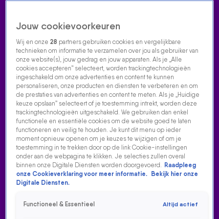
Jouw cookievoorkeuren
Wij en onze
28
partners gebruiken cookies en vergelijkbare
technieken om informatie te verzamelen over jou als gebruiker van
onze website(s), jouw gedrag en jouw apparaten. Als je „Alle
cookies accepteren” selecteert, worden trackingtechnologieën
Home
Acties
Radio luisteren
538 dj's
Shows
Muziek
Evenementen
ingeschakeld om onze advertenties en content te kunnen
VOLG RADIO 538
personaliseren, onze producten en diensten te verbeteren en om
de prestaties van advertenties en content te meten. Als je „Huidige
keuze opslaan” selecteert of je toestemming intrekt, worden deze
trackingtechnologieën uitgeschakeld. We gebruiken dan enkel
Zoeken
functionele en essentiële cookies om de website goed te laten
functioneren en veilig te houden. Je kunt dit menu op ieder
moment opnieuw openen om je keuzes te wijzigen of om je
toestemming in te trekken door op de link Cookie-instellingen
Home
Radio Luisteren
538 Gemist
Acties
Alle zenders
onder aan de webpagina te klikken. Je selecties zullen overal
binnen onze Digitale Diensten worden doorgevoerd.
Raadpleeg
3JS SPELEN HUN NIEUWE SINGLE DIT IS ZO'N DAG LIVE
onze Cookieverklaring voor meer informatie.
Bekijk hier onze
BIJ EDWIN EVERS
Digitale Diensten.
17 mei 2025, 16:54
Functioneel & Essentieel
Altijd actief
3JS was vrijdagmiddag te gast bij Edwin Evers en speelde