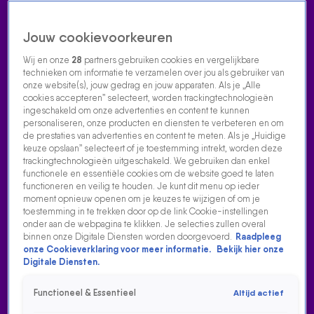
Jouw cookievoorkeuren
Wij en onze
28
partners gebruiken cookies en vergelijkbare
technieken om informatie te verzamelen over jou als gebruiker van
onze website(s), jouw gedrag en jouw apparaten. Als je „Alle
cookies accepteren” selecteert, worden trackingtechnologieën
Home
Acties
Radio luisteren
538 dj's
Shows
Muziek
Evenementen
ingeschakeld om onze advertenties en content te kunnen
VOLG RADIO 538
personaliseren, onze producten en diensten te verbeteren en om
de prestaties van advertenties en content te meten. Als je „Huidige
keuze opslaan” selecteert of je toestemming intrekt, worden deze
trackingtechnologieën uitgeschakeld. We gebruiken dan enkel
Zoeken
functionele en essentiële cookies om de website goed te laten
functioneren en veilig te houden. Je kunt dit menu op ieder
moment opnieuw openen om je keuzes te wijzigen of om je
toestemming in te trekken door op de link Cookie-instellingen
Home
Radio Luisteren
538 Gemist
Acties
Alle zenders
onder aan de webpagina te klikken. Je selecties zullen overal
binnen onze Digitale Diensten worden doorgevoerd.
Raadpleeg
ALVARO SOLER - LIBERTAD
onze Cookieverklaring voor meer informatie.
Bekijk hier onze
Digitale Diensten.
16 aug 2021, 23:15
Functioneel & Essentieel
Altijd actief