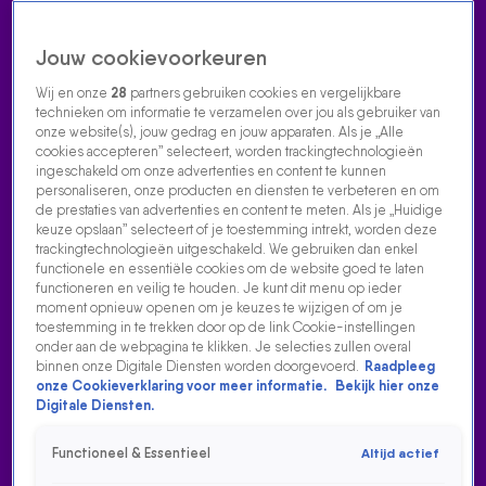
Jouw cookievoorkeuren
Wij en onze
28
partners gebruiken cookies en vergelijkbare
technieken om informatie te verzamelen over jou als gebruiker van
onze website(s), jouw gedrag en jouw apparaten. Als je „Alle
cookies accepteren” selecteert, worden trackingtechnologieën
Home
Acties
Radio luisteren
538 dj's
Shows
Muziek
Evenementen
ingeschakeld om onze advertenties en content te kunnen
VOLG RADIO 538
personaliseren, onze producten en diensten te verbeteren en om
de prestaties van advertenties en content te meten. Als je „Huidige
keuze opslaan” selecteert of je toestemming intrekt, worden deze
trackingtechnologieën uitgeschakeld. We gebruiken dan enkel
Zoeken
functionele en essentiële cookies om de website goed te laten
functioneren en veilig te houden. Je kunt dit menu op ieder
moment opnieuw openen om je keuzes te wijzigen of om je
toestemming in te trekken door op de link Cookie-instellingen
Home
Radio Luisteren
538 Gemist
Acties
Alle zenders
onder aan de webpagina te klikken. Je selecties zullen overal
binnen onze Digitale Diensten worden doorgevoerd.
Raadpleeg
DI-RECT MET EEN PRACHTIGE AKOESTISCHE VERSIE
onze Cookieverklaring voor meer informatie.
Bekijk hier onze
VAN THROUGH THE LOOKING GLASS!
Digitale Diensten.
23 dec 2022, 16:38
Functioneel & Essentieel
Altijd actief
DI-RECT met een prachtige akoestische versie van Through