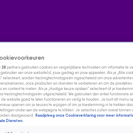
ookievoorkeuren
e
28
partners gebruiken cookies en vergelijkbare technieken om informatie te 
s gebruiker van onze website(s), jouw gedrag en jouw apparaten. Als je „Alle coo
” selecteert, worden trackingtechnologieën ingeschakeld om onze advertenties
personaliseren, onze producten en diensten te verbeteren en om de prestaties
s en content te meten. Als je „Huidige keuze opslaan” selecteert of je toestemmi
e trackingtechnologieën uitgeschakeld. We gebruiken dan enkel functionele e
de website goed te laten functioneren en veilig te houden. Je kunt dit menu o
ieuw openen om je keuzes te wijzigen of om je toestemming in te trekken door
ellingen onder aan de webpagina te klikken. Je selecties zullen overal binnen 
orden doorgevoerd.
Raadpleeg onze Cookieverklaring voor meer informati
ale Diensten.