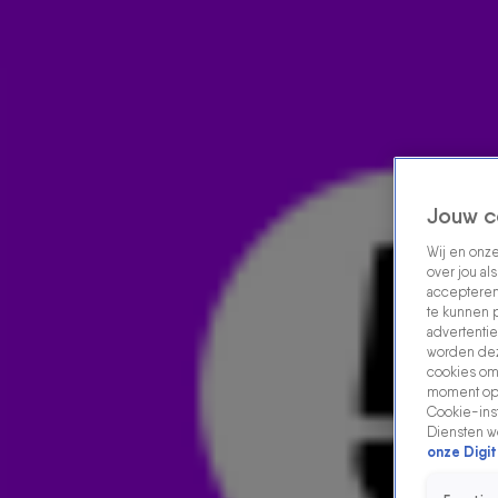
Home
Acties
Radio luisteren
538 dj's
Shows
Muziek
Evenementen
VOLG RADIO 538
Jouw c
Wij en onz
over jou al
Zoeken
accepteren
Home
Radio Luisteren
538 Gemist
Acties
Alle zenders
te kunnen 
advertentie
worden dez
cookies om 
moment opn
Cookie-inst
Diensten w
onze Digit