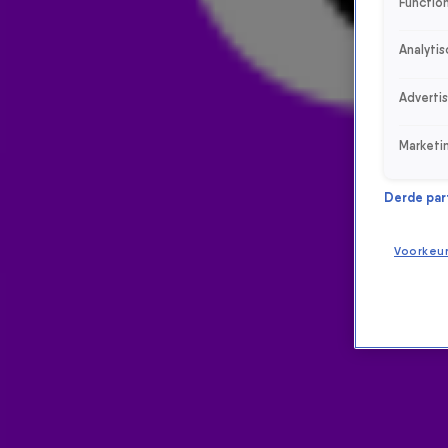
Function
Analytis
Adverti
Marketi
Derde parti
Voorkeu
ONTVANG ONZE NIEUWSBRIEF
Meld je aan voor de nieuwsbrief van Radio 538 en blijf op de