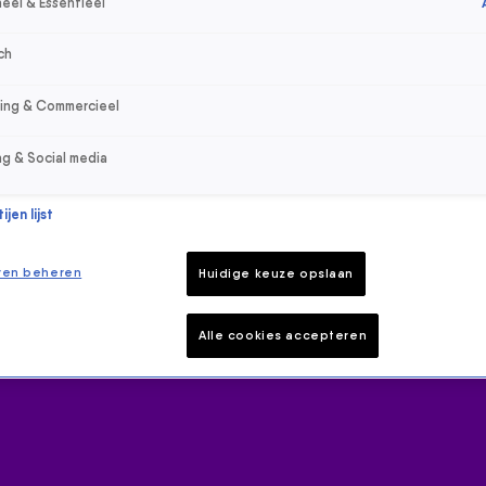
eel & Essentieel
ch
sing & Commercieel
ng & Social media
jen lijst
ren beheren
Huidige keuze opslaan
Alle cookies accepteren
 hoogte van het laatste 538-nieuws.