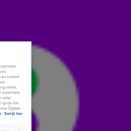
verzamelen
kies
 en content
 van
ng intrekt,
n essentiële
DI-RECT MET GROOT NIEUWS
p ieder
 op de link
17 aug 2021, 02:12
onze Digitale
e.
Bekijk hier