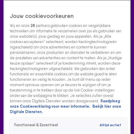
Jouw cookievoorkeuren
Wij en onze
28
partners gebruiken cookies en vergelijkbare
technieken om informatie te verzamelen over jou als gebruiker van
onze website(s), jouw gedrag en jouw apparaten. Als je „Alle
cookies accepteren” selecteert, worden trackingtechnologieën
Home
Acties
Radio luisteren
538 dj's
Shows
Muziek
Evenementen
ingeschakeld om onze advertenties en content te kunnen
VOLG RADIO 538
personaliseren, onze producten en diensten te verbeteren en om
de prestaties van advertenties en content te meten. Als je „Huidige
keuze opslaan” selecteert of je toestemming intrekt, worden deze
trackingtechnologieën uitgeschakeld. We gebruiken dan enkel
Zoeken
functionele en essentiële cookies om de website goed te laten
functioneren en veilig te houden. Je kunt dit menu op ieder
moment opnieuw openen om je keuzes te wijzigen of om je
toestemming in te trekken door op de link Cookie-instellingen
Home
Radio Luisteren
538 Gemist
Acties
Alle zenders
onder aan de webpagina te klikken. Je selecties zullen overal
binnen onze Digitale Diensten worden doorgevoerd.
Raadpleeg
DIT IS DE NIEUWE VAN ÁLVARO SOLER!
onze Cookieverklaring voor meer informatie.
Bekijk hier onze
Digitale Diensten.
16 juli 2021, 09:29
Dit is de nieuwe van Álvaro Soler!
Functioneel & Essentieel
Altijd actief