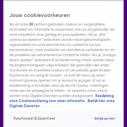
Jouw cookievoorkeuren
Wij en onze
28
partners gebruiken cookies en vergelijkbare
technieken om informatie te verzamelen over jou als gebruiker van
onze website(s), jouw gedrag en jouw apparaten. Als je „Alle
cookies accepteren” selecteert, worden trackingtechnologieën
Home
Acties
Radio luisteren
538 dj's
Shows
Muziek
Evenementen
ingeschakeld om onze advertenties en content te kunnen
VOLG RADIO 538
personaliseren, onze producten en diensten te verbeteren en om
de prestaties van advertenties en content te meten. Als je „Huidige
keuze opslaan” selecteert of je toestemming intrekt, worden deze
trackingtechnologieën uitgeschakeld. We gebruiken dan enkel
Zoeken
functionele en essentiële cookies om de website goed te laten
functioneren en veilig te houden. Je kunt dit menu op ieder
moment opnieuw openen om je keuzes te wijzigen of om je
toestemming in te trekken door op de link Cookie-instellingen
Home
Radio Luisteren
538 Gemist
Acties
Alle zenders
onder aan de webpagina te klikken. Je selecties zullen overal
binnen onze Digitale Diensten worden doorgevoerd.
Raadpleeg
GLENNIS GRACE DOET TEARS DRY ON THEIR OWN VAN
onze Cookieverklaring voor meer informatie.
Bekijk hier onze
AMY WINEHOUSE
Digitale Diensten.
8 sep 2025, 17:12
Functioneel & Essentieel
Altijd actief
Glennis Grace deed een cover van Tears Dry On Their Own