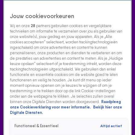
Jouw cookievoorkeuren
Wij en onze
28
partners gebruiken cookies en vergelijkbare
technieken om informatie te verzamelen over jou als gebruiker van
onze website(s), jouw gedrag en jouw apparaten. Als je „Alle
cookies accepteren” selecteert, worden trackingtechnologieën
Home
Acties
Radio luisteren
538 dj's
Shows
Muziek
Evenementen
ingeschakeld om onze advertenties en content te kunnen
VOLG RADIO 538
personaliseren, onze producten en diensten te verbeteren en om
de prestaties van advertenties en content te meten. Als je „Huidige
keuze opslaan” selecteert of je toestemming intrekt, worden deze
trackingtechnologieën uitgeschakeld. We gebruiken dan enkel
Zoeken
functionele en essentiële cookies om de website goed te laten
functioneren en veilig te houden. Je kunt dit menu op ieder
moment opnieuw openen om je keuzes te wijzigen of om je
toestemming in te trekken door op de link Cookie-instellingen
Home
Radio Luisteren
538 Gemist
Acties
Alle zenders
onder aan de webpagina te klikken. Je selecties zullen overal
binnen onze Digitale Diensten worden doorgevoerd.
Raadpleeg
ILSE DELANGE - SOMETHING GOOD BIJ EVERS & CO.
onze Cookieverklaring voor meer informatie.
Bekijk hier onze
Digitale Diensten.
14 juni 2026, 15:36
Ilse DeLange speelde haar nieuwe single Something Good
Functioneel & Essentieel
Altijd actief
bij Evers & co. op Radio 538. Check het live optreden hier!