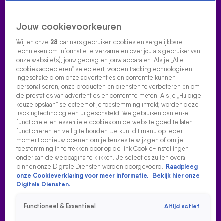
Jouw cookievoorkeuren
Wij en onze
28
partners gebruiken cookies en vergelijkbare
technieken om informatie te verzamelen over jou als gebruiker van
onze website(s), jouw gedrag en jouw apparaten. Als je „Alle
cookies accepteren” selecteert, worden trackingtechnologieën
Home
Acties
Radio luisteren
538 dj's
Shows
Muziek
Evenementen
ingeschakeld om onze advertenties en content te kunnen
VOLG RADIO 538
personaliseren, onze producten en diensten te verbeteren en om
de prestaties van advertenties en content te meten. Als je „Huidige
keuze opslaan” selecteert of je toestemming intrekt, worden deze
trackingtechnologieën uitgeschakeld. We gebruiken dan enkel
Zoeken
functionele en essentiële cookies om de website goed te laten
functioneren en veilig te houden. Je kunt dit menu op ieder
moment opnieuw openen om je keuzes te wijzigen of om je
toestemming in te trekken door op de link Cookie-instellingen
Home
Radio Luisteren
538 Gemist
Acties
Alle zenders
onder aan de webpagina te klikken. Je selecties zullen overal
binnen onze Digitale Diensten worden doorgevoerd.
Raadpleeg
INTERNATIONALE STER MYLES SMITH DOET EEN
onze Cookieverklaring voor meer informatie.
Bekijk hier onze
HEERLIJKE VERSIE VAN STARGAZING!
Digitale Diensten.
13 juni 2025, 13:28
Functioneel & Essentieel
Altijd actief
De 538-studio barstte van de energie, want Myles Smith