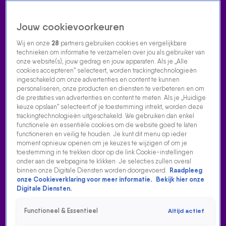
Jouw cookievoorkeuren
Wij en onze
28
partners gebruiken cookies en vergelijkbare
technieken om informatie te verzamelen over jou als gebruiker van
onze website(s), jouw gedrag en jouw apparaten. Als je „Alle
cookies accepteren” selecteert, worden trackingtechnologieën
Home
Acties
Radio luisteren
538 dj's
Shows
Muziek
Evenementen
ingeschakeld om onze advertenties en content te kunnen
VOLG RADIO 538
personaliseren, onze producten en diensten te verbeteren en om
de prestaties van advertenties en content te meten. Als je „Huidige
keuze opslaan” selecteert of je toestemming intrekt, worden deze
trackingtechnologieën uitgeschakeld. We gebruiken dan enkel
Zoeken
functionele en essentiële cookies om de website goed te laten
functioneren en veilig te houden. Je kunt dit menu op ieder
moment opnieuw openen om je keuzes te wijzigen of om je
toestemming in te trekken door op de link Cookie-instellingen
Home
Radio Luisteren
538 Gemist
Acties
Alle zenders
onder aan de webpagina te klikken. Je selecties zullen overal
binnen onze Digitale Diensten worden doorgevoerd.
Raadpleeg
JIP VAN DE LOO - WAT BEN JE KNAP BIJ EVERS & CO.
onze Cookieverklaring voor meer informatie.
Bekijk hier onze
Digitale Diensten.
12 juni 2026, 17:07
'Het zangertje' Jip van de Loo deed zijn single Wat Ben Je
Functioneel & Essentieel
Altijd actief
Knap live vanuit de kroeg bij Evers & co. op Radio 538.