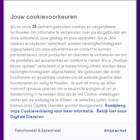
Jouw cookievoorkeuren
Wij en onze
28
partners gebruiken cookies en vergelijkbare
technieken om informatie te verzamelen over jou als gebruiker van
onze website(s), jouw gedrag en jouw apparaten. Als je „Alle
cookies accepteren” selecteert, worden trackingtechnologieën
Home
Acties
Radio luisteren
538 dj's
Shows
Muziek
Evenementen
ingeschakeld om onze advertenties en content te kunnen
VOLG RADIO 538
personaliseren, onze producten en diensten te verbeteren en om
de prestaties van advertenties en content te meten. Als je „Huidige
keuze opslaan” selecteert of je toestemming intrekt, worden deze
trackingtechnologieën uitgeschakeld. We gebruiken dan enkel
Zoeken
functionele en essentiële cookies om de website goed te laten
functioneren en veilig te houden. Je kunt dit menu op ieder
moment opnieuw openen om je keuzes te wijzigen of om je
toestemming in te trekken door op de link Cookie-instellingen
Home
Radio Luisteren
538 Gemist
Acties
Alle zenders
onder aan de webpagina te klikken. Je selecties zullen overal
binnen onze Digitale Diensten worden doorgevoerd.
Raadpleeg
MELL & VINTAGE FUTURE GEVEN GEWELDIG
onze Cookieverklaring voor meer informatie.
Bekijk hier onze
OPTREDEN!
Digitale Diensten.
7 nov 2023, 11:29
Functioneel & Essentieel
Altijd actief
Het was vorige week al de Smulschijf en deze week kwam