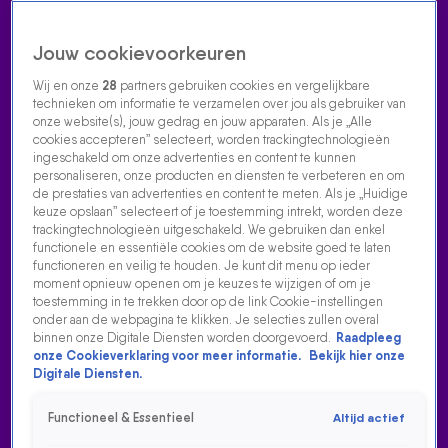
Jouw cookievoorkeuren
Wij en onze
28
partners gebruiken cookies en vergelijkbare
technieken om informatie te verzamelen over jou als gebruiker van
onze website(s), jouw gedrag en jouw apparaten. Als je „Alle
cookies accepteren” selecteert, worden trackingtechnologieën
Home
Acties
Radio luisteren
538 dj's
Shows
Muziek
Evenementen
ingeschakeld om onze advertenties en content te kunnen
VOLG RADIO 538
personaliseren, onze producten en diensten te verbeteren en om
de prestaties van advertenties en content te meten. Als je „Huidige
keuze opslaan” selecteert of je toestemming intrekt, worden deze
trackingtechnologieën uitgeschakeld. We gebruiken dan enkel
Zoeken
functionele en essentiële cookies om de website goed te laten
functioneren en veilig te houden. Je kunt dit menu op ieder
moment opnieuw openen om je keuzes te wijzigen of om je
toestemming in te trekken door op de link Cookie-instellingen
Home
Radio Luisteren
538 Gemist
Acties
Alle zenders
onder aan de webpagina te klikken. Je selecties zullen overal
binnen onze Digitale Diensten worden doorgevoerd.
Raadpleeg
RACOON MET HEE JOH JIP LIVE IN DE OCHTENDSHOW
onze Cookieverklaring voor meer informatie.
Bekijk hier onze
Digitale Diensten.
24 mrt 2021, 10:58
Racoon met Hee Joh Jip live in de Ochtendshow
Functioneel & Essentieel
Altijd actief