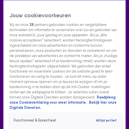
Jouw cookievoorkeuren
Wij en onze
28
partners gebruiken cookies en vergelijkbare
technieken om informatie te verzamelen over jou als gebruiker van
onze website(s), jouw gedrag en jouw apparaten. Als je „Alle
cookies accepteren” selecteert, worden trackingtechnologieën
Home
Acties
Radio luisteren
538 dj's
Shows
Muziek
Evenementen
ingeschakeld om onze advertenties en content te kunnen
VOLG RADIO 538
personaliseren, onze producten en diensten te verbeteren en om
de prestaties van advertenties en content te meten. Als je „Huidige
keuze opslaan” selecteert of je toestemming intrekt, worden deze
trackingtechnologieën uitgeschakeld. We gebruiken dan enkel
Zoeken
functionele en essentiële cookies om de website goed te laten
functioneren en veilig te houden. Je kunt dit menu op ieder
moment opnieuw openen om je keuzes te wijzigen of om je
toestemming in te trekken door op de link Cookie-instellingen
Home
Radio Luisteren
538 Gemist
Acties
Alle zenders
onder aan de webpagina te klikken. Je selecties zullen overal
binnen onze Digitale Diensten worden doorgevoerd.
Raadpleeg
ROLF SANCHEZ OVER WESLEY SNEIJDER
onze Cookieverklaring voor meer informatie.
Bekijk hier onze
Digitale Diensten.
17 aug 2021, 10:56
Functioneel & Essentieel
Altijd actief