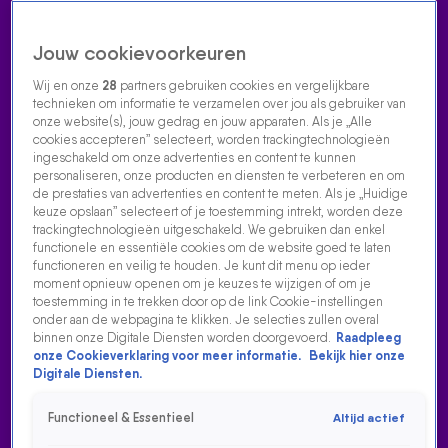
Jouw cookievoorkeuren
Wij en onze
28
partners gebruiken cookies en vergelijkbare
technieken om informatie te verzamelen over jou als gebruiker van
onze website(s), jouw gedrag en jouw apparaten. Als je „Alle
cookies accepteren” selecteert, worden trackingtechnologieën
Home
Acties
Radio luisteren
538 dj's
Shows
Muziek
Evenementen
ingeschakeld om onze advertenties en content te kunnen
VOLG RADIO 538
personaliseren, onze producten en diensten te verbeteren en om
de prestaties van advertenties en content te meten. Als je „Huidige
keuze opslaan” selecteert of je toestemming intrekt, worden deze
trackingtechnologieën uitgeschakeld. We gebruiken dan enkel
Zoeken
functionele en essentiële cookies om de website goed te laten
functioneren en veilig te houden. Je kunt dit menu op ieder
moment opnieuw openen om je keuzes te wijzigen of om je
toestemming in te trekken door op de link Cookie-instellingen
Home
Radio Luisteren
538 Gemist
Acties
Alle zenders
onder aan de webpagina te klikken. Je selecties zullen overal
binnen onze Digitale Diensten worden doorgevoerd.
Raadpleeg
RUBEN ANNINK BRENGT ODE AAN ALLE PAPA'S!
onze Cookieverklaring voor meer informatie.
Bekijk hier onze
Digitale Diensten.
17 aug 2021, 11:50
Functioneel & Essentieel
Altijd actief