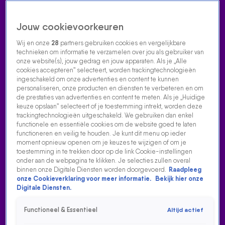
Jouw cookievoorkeuren
Wij en onze
28
partners gebruiken cookies en vergelijkbare
technieken om informatie te verzamelen over jou als gebruiker van
onze website(s), jouw gedrag en jouw apparaten. Als je „Alle
cookies accepteren” selecteert, worden trackingtechnologieën
Home
Acties
Radio luisteren
538 dj's
Shows
Muziek
Evenementen
ingeschakeld om onze advertenties en content te kunnen
VOLG RADIO 538
personaliseren, onze producten en diensten te verbeteren en om
de prestaties van advertenties en content te meten. Als je „Huidige
keuze opslaan” selecteert of je toestemming intrekt, worden deze
trackingtechnologieën uitgeschakeld. We gebruiken dan enkel
Zoeken
functionele en essentiële cookies om de website goed te laten
functioneren en veilig te houden. Je kunt dit menu op ieder
moment opnieuw openen om je keuzes te wijzigen of om je
toestemming in te trekken door op de link Cookie-instellingen
Home
Radio Luisteren
538 Gemist
Acties
Alle zenders
onder aan de webpagina te klikken. Je selecties zullen overal
binnen onze Digitale Diensten worden doorgevoerd.
Raadpleeg
RUBEN ANNINK MET IEMAND
onze Cookieverklaring voor meer informatie.
Bekijk hier onze
Digitale Diensten.
17 aug 2021, 11:51
Functioneel & Essentieel
Altijd actief