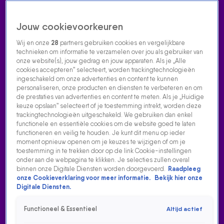
Jouw cookievoorkeuren
Wij en onze
28
partners gebruiken cookies en vergelijkbare
technieken om informatie te verzamelen over jou als gebruiker van
onze website(s), jouw gedrag en jouw apparaten. Als je „Alle
cookies accepteren” selecteert, worden trackingtechnologieën
Home
Acties
Radio luisteren
538 dj's
Shows
Muziek
Evenementen
ingeschakeld om onze advertenties en content te kunnen
VOLG RADIO 538
personaliseren, onze producten en diensten te verbeteren en om
de prestaties van advertenties en content te meten. Als je „Huidige
keuze opslaan” selecteert of je toestemming intrekt, worden deze
trackingtechnologieën uitgeschakeld. We gebruiken dan enkel
Zoeken
functionele en essentiële cookies om de website goed te laten
functioneren en veilig te houden. Je kunt dit menu op ieder
moment opnieuw openen om je keuzes te wijzigen of om je
toestemming in te trekken door op de link Cookie-instellingen
Home
Radio Luisteren
538 Gemist
Acties
Alle zenders
onder aan de webpagina te klikken. Je selecties zullen overal
binnen onze Digitale Diensten worden doorgevoerd.
Raadpleeg
RUTGER VAN BARNEVELD - HELENA BIJ EVERS & CO.
onze Cookieverklaring voor meer informatie.
Bekijk hier onze
Digitale Diensten.
10 okt 2025, 18:05
'Het zangertje' Rutger van Barneveld deed zijn hit Helena bij
Functioneel & Essentieel
Altijd actief
Evers & co. op Radio 538!