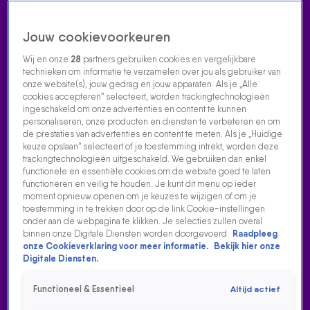
Jouw cookievoorkeuren
Wij en onze
28
partners gebruiken cookies en vergelijkbare
technieken om informatie te verzamelen over jou als gebruiker van
onze website(s), jouw gedrag en jouw apparaten. Als je „Alle
cookies accepteren” selecteert, worden trackingtechnologieën
Home
Acties
Radio luisteren
538 dj's
Shows
Muziek
Evenementen
ingeschakeld om onze advertenties en content te kunnen
VOLG RADIO 538
personaliseren, onze producten en diensten te verbeteren en om
de prestaties van advertenties en content te meten. Als je „Huidige
keuze opslaan” selecteert of je toestemming intrekt, worden deze
trackingtechnologieën uitgeschakeld. We gebruiken dan enkel
Zoeken
functionele en essentiële cookies om de website goed te laten
functioneren en veilig te houden. Je kunt dit menu op ieder
moment opnieuw openen om je keuzes te wijzigen of om je
toestemming in te trekken door op de link Cookie-instellingen
Home
Radio Luisteren
538 Gemist
Acties
Alle zenders
onder aan de webpagina te klikken. Je selecties zullen overal
binnen onze Digitale Diensten worden doorgevoerd.
Raadpleeg
SELWYN - THE DOOR BIJ EVERS & CO.
onze Cookieverklaring voor meer informatie.
Bekijk hier onze
Digitale Diensten.
23 sep 2025, 13:42
Selwyn deed The Door van Teddy Swims live bij Evers & co.
Functioneel & Essentieel
Altijd actief