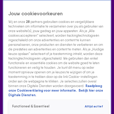
Jouw cookievoorkeuren
Wij en onze
28
partners gebruiken cookies en vergelijkbare
technieken om informatie te verzamelen over jou als gebruiker van
onze website(s), jouw gedrag en jouw apparaten. Als je „Alle
cookies accepteren” selecteert, worden trackingtechnologieën
Home
Acties
Radio luisteren
538 dj's
Shows
Muziek
Evenementen
ingeschakeld om onze advertenties en content te kunnen
VOLG RADIO 538
personaliseren, onze producten en diensten te verbeteren en om
de prestaties van advertenties en content te meten. Als je „Huidige
keuze opslaan” selecteert of je toestemming intrekt, worden deze
trackingtechnologieën uitgeschakeld. We gebruiken dan enkel
Zoeken
functionele en essentiële cookies om de website goed te laten
functioneren en veilig te houden. Je kunt dit menu op ieder
moment opnieuw openen om je keuzes te wijzigen of om je
toestemming in te trekken door op de link Cookie-instellingen
Home
Radio Luisteren
538 Gemist
Acties
Alle zenders
onder aan de webpagina te klikken. Je selecties zullen overal
binnen onze Digitale Diensten worden doorgevoerd.
Raadpleeg
SVEN FIGEE & SHIRMA ROUSE DOEN RISE UP VAN
onze Cookieverklaring voor meer informatie.
Bekijk hier onze
ANDRA DAY OP 538
Digitale Diensten.
23 juni 2026, 16:36
Functioneel & Essentieel
Altijd actief
Sven Figee & Shirma Rouse deden Rise Up van Andra Day